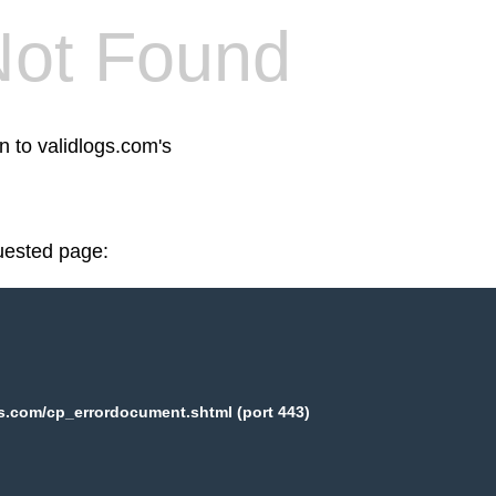
Not Found
n to validlogs.com's
uested page:
s.com/cp_errordocument.shtml (port 443)