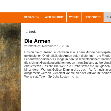
GEDANKEN
WER BIN ICH?
WERKE
LESEPROBE
BL
←
back
Die Armen
veröffentlicht Novembre 12, 2016
Unsinn bleibt Unsinn, auch wenn er aus dem Munde des Papstes
gekünstelten Originalität, die Armen seien diejenigen, die Fried
Lebensweisheit her? Er möge in den Geschichtsbüchern nachsch
die sich mit Gewaltausbrüchen gegen ihren Zustand aufgelehnt ha
erleuchteten Einsicht. Die Welt, die Kirche sowie die Religione
Mit anderen Worten: Gott sei Dank gibt es euch. Auf Armut ist 
ausgemerzt werden. Vielleicht könnte hier der Vatikan mit seine
Worte statt Taten. Sprüche kosten nichts.