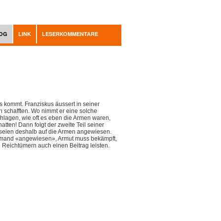
OG
LINK
LESERKOMMENTARE
 kommt. Franziskus äussert in seiner
en schafften. Wo nimmt er eine solche
lagen, wie oft es eben die Armen waren,
tten! Dann folgt der zweite Teil seiner
n seien deshalb auf die Armen angewiesen.
niemand «angewiesen», Armut muss bekämpft,
n Reichtümern auch einen Beitrag leisten.