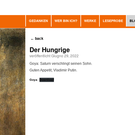
GEDANKEN
WER BIN ICH?
WERKE
LESEPROBE
BL
←
back
Der Hungrige
veröffentlicht Giugno 29, 2022
Goya: Saturn verschlingt seinen Sohn.
Guten Appetit, Vladimir Putin.
Goya
Download