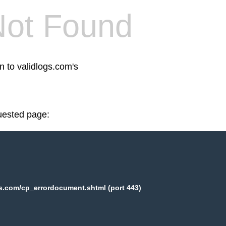
Not Found
n to validlogs.com's
uested page:
s.com/cp_errordocument.shtml (port 443)