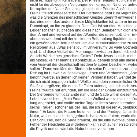
nicht er, muss ich mich fragen). Der Priester entgegnet, indem er
nicht für die abwegigen Neigungen der korrupten Natur verantwo
Korruption der Natur Gott anklagt, sucht der Priester Ausflüchte
Freiheit falsch eingesetzt hat. Der Sterbende geht zum Angriff ü
was die Grenzen des menschlichen Geistes übertrifft entweder Tru
das eine oder das andere dieser Möglichkeiten ist, wäre er im ers
Dummkopf, an ihn zu glauben. Dein Gott ist nur eine Maschine, di
Leidenschaften zu pflegen und diese nach Belieben funktionieren
dem Ärmel und verweist auf die „Wunder, die unser göttlicher Erl
aber postwendend mit der trockenen Behauptung liquidiert, dass 
ein gewöhnlicher Betrüger sei. Um alle Missverständnisse zu ver
Religionen aus. „Was siehst du im Universum? So viele Gotthei
sind. Und diese Vielfalt der Meinungen, zwischen denen ich nic
Ansicht Werk eines gerechten Gottes? Dein Jesus ist nicht m
als Moses, keiner mehr als Konfuzius. Allgemein sind alle diese
vom Auswurf der Gesellschaft mit dem Glauben beschenkt, wobei
sollen.“ Dann verstärkt der Sterbende seine Polemik bis zur Läs
Rettung im Hinweis auf das ewige Leben und Verdammnis. „Aber 
belohnt werde, an denen ich keinen Verdienst habe“, wendet de S
die ich nicht begangen habe? Wollte mich dein vermeintlicher Go
Strafe zu ergötzen, die er mir für Taten auferlegt, die ich nich
Freiheit wurde nur erfunden, um die Idee der Gnade einzuführen, d
Der Sterbende fühlt das Ende nah und de Sade will in diesem Au
Lebens verzichten: „Mein Freund, die Wollust war stets mein hö
lang angebetet, und wollte meine Tage in ihren Armen beenden
sechs Frauen, schöner als der Tag, die ich für diesen Augenblick
ihnen.“ Er läutet, die Frauen treten ein und der Prediger fällt in
Natur, weil er es nicht fertiggebracht hatte zu erläutern, worin d
Der Schlüssel, den de Sade braucht, um die eitle Wortklaubere
Fehler der Heuchelei zu widerlegen kann sich auf einen stoisch
die Physik und du wirst die Natur besser verstehen.