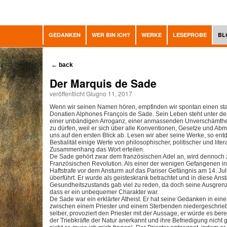
GEDANKEN
WER BIN ICH?
WERKE
LESEPROBE
BL
←
back
Der Marquis de Sade
veröffentlicht Giugno 11, 2017
Wenn wir seinen Namen hören, empfinden wir spontan einen sta
Donatien Alphones François de Sade. Sein Leben steht unter d
einer unbändigen Arroganz, einer anmassenden Unverschämtheit,
zu dürfen, weil er sich über alle Konventionen, Gesetze und Ab
uns auf den ersten Blick ab. Lesen wir aber seine Werke, so ent
Bestialität einige Werte von philosophischer, politischer und lit
Zusammenhang das Wort erteilen.
De Sade gehört zwar dem französischen Adel an, wird dennoch 
Französischen Revolution. Als einer der wenigen Gefangenen in 
Haftstrafe vor dem Ansturm auf das Pariser Gefängnis am 14. Jul
überführt. Er wurde als geisteskrank betrachtet und in diese Ans
Gesundheitszustands gab viel zu reden, da doch seine Ausgre
dass er ein unbequemer Charakter war.
De Sade war ein erklärter Atheist. Er hat seine Gedanken in ei
zwischen einem Priester und einem Sterbenden niedergeschrieb
selber, provoziert den Priester mit der Aussage, er würde es ber
der Triebkräfte der Natur anerkannt und ihre Befriedigung nicht