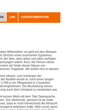
OG
LINK
LESERKOMMENTARE
rken Widerwillen: es geht um den Marquis
em Zeichen eines exzessiven Egoismus,
 der Idee, über allem und allen verfügen
machungen wähnt. Kurz, die Person stösst
decken wir hinter dieser Mauer von
erarischer Tragweite. Wir wollen ihm in diesem
zum citoyen, zum Anhänger der
der Bastille wurde er, nach einer langen
i 1789 in ein Pflegeheim in Charenton
talt eingewiesen. Die Beurteilung seines
nzung auch dem Umstand zu verdanken war,
nem kurzen Werk mit dem Titel Zwiesprache
en. Der Sterbende, gemeint ist de Sade
euen, dass er nicht hinreichend die Allmacht
 genügend betrieben hatte. (Wer sonst, wenn