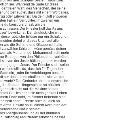
 sich auf den Schöpfer bezieht, dass Gott
rtlich sei. Während de Sade für diese
 in der freien Wahl des Menschen, der seine
ber und behauptet, dass mit einem Wort alles,
g oder Eitelkeit ist. Da dein Gott entweder
ten Fall ein Verrückter, im zweiten ein
e du konstruiert hast, um die
 zu lassen. Der Priester holt das As aus
öser“ bewirkt hat. Der Unglückliche wird
dieser göttliche Erlöser nur ein Schuft und
meiden dehnt er dieses Urteil auf alle
ten wie die Gehirne und Glaubensinhalte
ht zu wählen fähig bin, wäre gemäss deiner
ehr wert als Mohammed, Mohammed nicht mehr
 nur Betrüger, von den Philosophen verhöhnt,
 sie von der Justiz hätten gehenkt werden
terung gegen Jesus. Der Priester sucht seine
warum willst du, dass ich für Tugenden
ade ein, „oder für Verfehlungen bestraft,
tt nur deshalb erschaffen, um sich an der
t verantworte? Der Gedanke an die menschliche
ie für eure Hirngespinste so nützlich ist.“
genblick nicht auf die Maxime seines
chstes Gut, ich habe sie mein ganzes Leben
: mein Ende naht, im Zimmer nebenan sind
 bestellt habe. Erfreue auch du dich an
 ihre Arme. Er wird so zu einem Korrupten der
ie verdorbene Natur besteht.
i des Aberglaubens und all der dummen
en Ratschlag reduzieren: erforsche besser