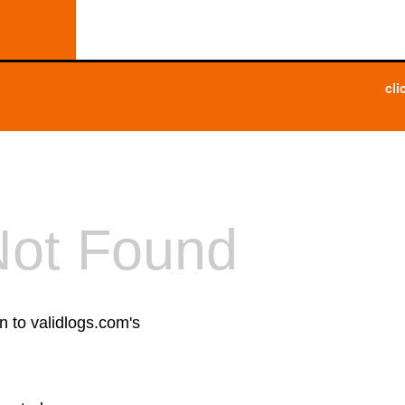
cli
Not Found
n to validlogs.com's