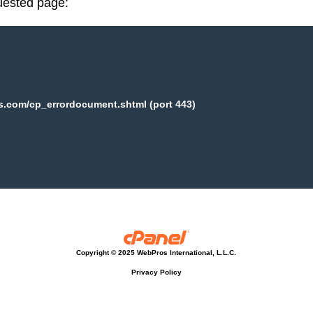
uested page:
s.com/cp_errordocument.shtml (port 443)
Copyright © 2025 WebPros International, L.L.C.
Privacy Policy