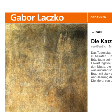
GEDANKEN
←
back
Die Kat
veröffentlicht 
Das Tagesblatt 
zu heiraten. E
Bräutigam seine
Erwartungsvoll 
den Niqab, die
was auf arabisc
Braut mit star
Annullierung d
Die Moral von d